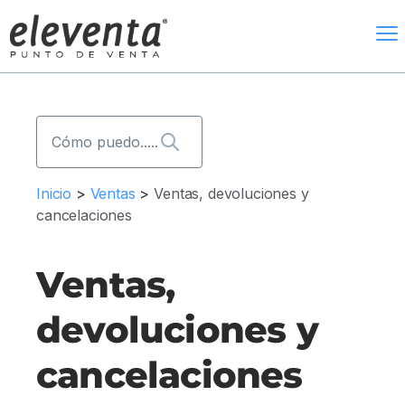
eleventa
M
Beneficios
Blog
Soporte
Inicio
>
Ventas
>
Ventas, devoluciones y
Aprender
cancelaciones
Distribuidores
Ventas,
Bolsa de Compra
devoluciones y
Comprar
cancelaciones
Descargar Gratis